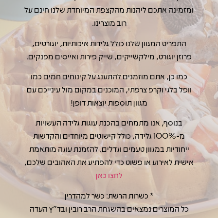
ומזמינה אתכם ליהנות מהקצפת המיוחדת שלנו חינם על
רוב מוצרינו.
התפריט המגוון שלנו כולל גלידות איכותיות, יוגורטים,
פרוזן יוגורט, מילקשייקים, שייק פירות ואייסים מפנקים.
כמו כן, אתם מוזמנים להתענג על קינוחים חמים כמו
וופל בלגי וקרפ צרפתי, המוכנים במקום מול עינייכם עם
מגוון תוספות יוצאות דופן!
בנוסף, אנו מתמחים בהכנת עוגות גלידה העשויות
מ-100% גלידה, כולל קישוטים מיוחדים והקדשות
ייחודיות במגוון טעמים וגדלים. להזמנת עוגה מותאמת
אישית לאירוע או פשוט כדי להפתיע את האהובים שלכם,
לחצו כאן
* כשרות הרשת: כשר למהדרין
כל המוצרים נמצאים בהשגחת הרב רובין ובד״ץ העדה