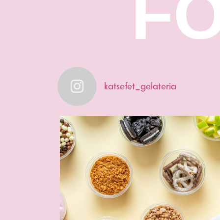
F
katsefet_gelateria